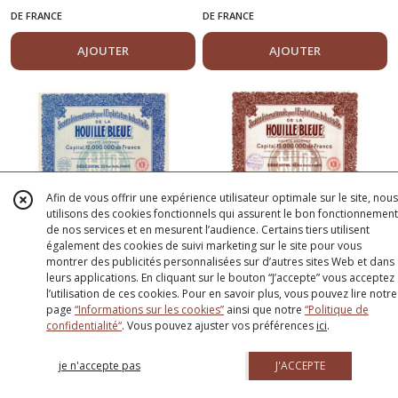
HAGEN (Nelles
DE FRANCE
DE FRANCE
Hébrides)
AJOUTER
AJOUTER
Afin de vous offrir une expérience utilisateur optimale sur le site, nous
utilisons des cookies fonctionnels qui assurent le bon fonctionnement
de nos services et en mesurent l’audience. Certains tiers utilisent
également des cookies de suivi marketing sur le site pour vous
montrer des publicités personnalisées sur d’autres sites Web et dans
leurs applications. En cliquant sur le bouton “J’accepte” vous acceptez
Sté Internationale pour
12
€
Sté Internationale pour
12
€
l’utilisation de ces cookies. Pour en savoir plus, vous pouvez lire notre
page
“Informations sur les cookies”
ainsi que notre
“Politique de
l'Exploitation
l'Exploitation
confidentialité“
. Vous pouvez ajuster vos préférences
ici
.
Industrielle de la Houille
Industrielle de la Houille
DE FRANCE
DE FRANCE
Bleue Action de 100F
Bleue Part Bénéficiaire -
je n'accepte pas
J'ACCEPTE
AJOUTER
AJOUTER