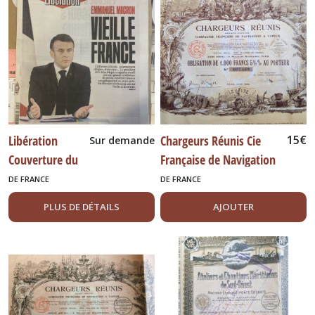
Afficher
les
résultats
Libération
Chargeurs Réunis Cie
15
€
Sur demande
Couverture du
Française de Navigation
17/01/2024
à Vapeur. 1939
DE FRANCE
DE FRANCE
PLUS DE DÉTAILS
AJOUTER