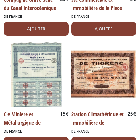
du Canal Interocéanique
Immobilière de la Place
de Panama, 1888 (sign.
de la Madeleine
DE FRANCE
DE FRANCE
Ferdinand de Lesseps)
AJOUTER
AJOUTER
Cie Minière et
15
€
Station Climathérique et
25
€
Métallurgique de
Immobilière de
CARONTE
THORENC
DE FRANCE
DE FRANCE