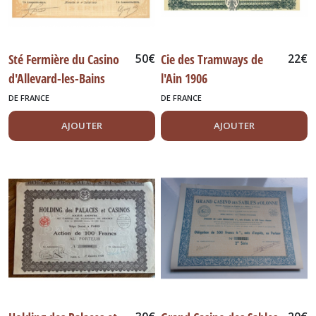
Sté Fermière du Casino
50
€
Cie des Tramways de
22
€
d'Allevard-les-Bains
l'Ain 1906
1910
DE FRANCE
DE FRANCE
AJOUTER
AJOUTER