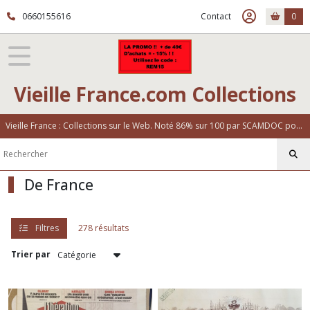
Fermer
0660155616
Contact
0
FILTRES
Tous
Vieille France.com Collections
les
produits
Vieille France : Collections sur le Web. Noté 86% sur 100 par SCAMDOC pour notre fiabilité
Actions
&
Titres
De France
De
France
(278)
Filtres
278 résultats
Trier par
de
l'étranger
(27)