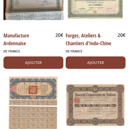
Manufacture
20
€
Forges, Ateliers &
20
€
Ardennaise
Chantiers d'Indo-Chine
d'Estampage 1924
1920
DE FRANCE
DE FRANCE
AJOUTER
AJOUTER