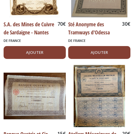
S.A. des Mines de Cuivre
70
€
Sté Anonyme des
30
€
de Sardaigne - Nantes
Tramways d'Odessa
1918
DE FRANCE
DE FRANCE
AJOUTER
AJOUTER
15
€
20
€