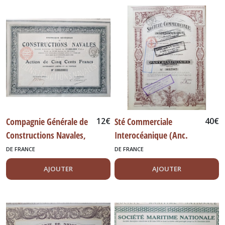
Compagnie Générale de
12
€
Sté Commerciale
40
€
Constructions Navales,
Interocéanique (Anc.
1918
Maison Ch. Kronheimer)
DE FRANCE
DE FRANCE
AJOUTER
AJOUTER