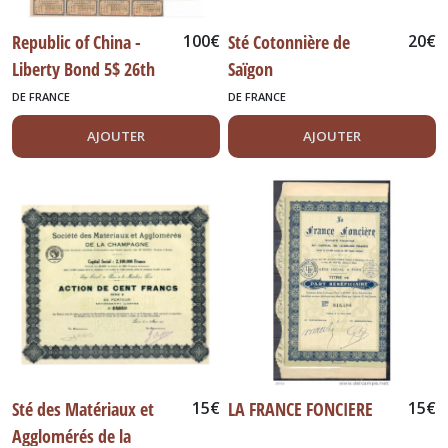
Republic of China -
100
€
Sté Cotonnière de
20
€
Liberty Bond 5$ 26th
Saïgon
year of Republic of
DE FRANCE
DE FRANCE
China
AJOUTER
AJOUTER
Sté des Matériaux et
15
€
LA FRANCE FONCIERE
15
€
Agglomérés de la