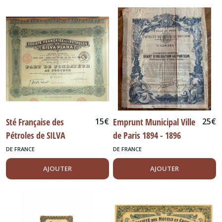
Sté Française des
15
€
Emprunt Municipal Ville
25
€
Pétroles de SILVA
de Paris 1894 - 1896
PLANA
DE FRANCE
DE FRANCE
AJOUTER
AJOUTER