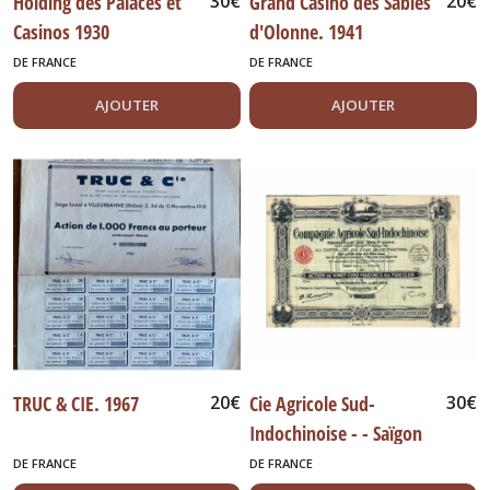
Holding des Palaces et
30
€
Grand Casino des Sables
20
€
Casinos 1930
d'Olonne. 1941
DE FRANCE
DE FRANCE
AJOUTER
AJOUTER
TRUC & CIE. 1967
20
€
Cie Agricole Sud-
30
€
Indochinoise - - Saïgon
1927
DE FRANCE
DE FRANCE