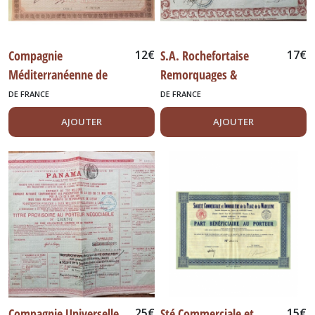
Compagnie
12
€
S.A. Rochefortaise
17
€
Méditerranéenne de
Remorquages &
Navigation, 1906
Transport, 1899
DE FRANCE
DE FRANCE
AJOUTER
AJOUTER
Compagnie Universelle
25
€
Sté Commerciale et
15
€