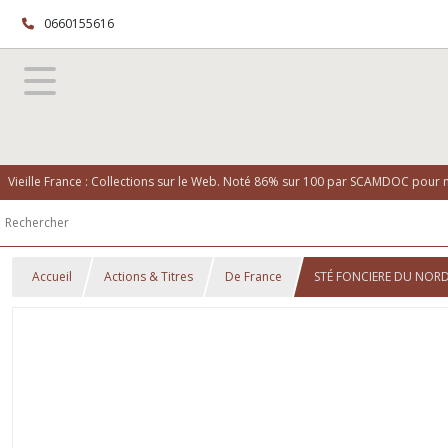
0660155616
Vieille France : Collections sur le Web. Noté 86% sur 100 par SCAMDOC pour no
Accueil
Actions & Titres
De France
STÉ FONCIERE DU NORD