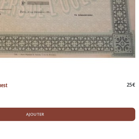
uest
25
€
AJOUTER