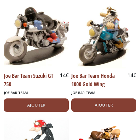
neuves
&
Radio
commandes
(6)
Movie
Ciné
(19)
Norev
Joe Bar Team Suzuki GT
14
€
Joe Bar Team Honda
14
€
(38)
750
1000 Gold Wing
JOE BAR TEAM
JOE BAR TEAM
Pompiers
(96)
AJOUTER
AJOUTER
Promos
(21)