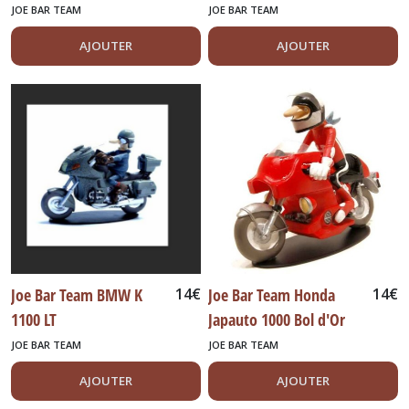
JOE BAR TEAM
JOE BAR TEAM
Michelin
(11)
AJOUTER
AJOUTER
Militaires
(73)
Mini
Cooper
&
Mini
Moke
(27)
Joe Bar Team BMW K
14
€
Joe Bar Team Honda
14
€
Minichamps
Autoart
1100 LT
Japauto 1000 Bol d'Or
Herpa
Replica
(13)
JOE BAR TEAM
JOE BAR TEAM
AJOUTER
AJOUTER
Motos