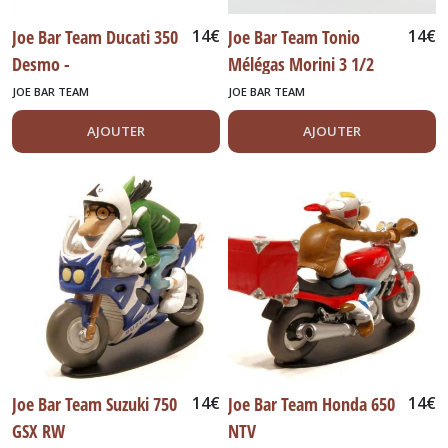
Le
Cirque
Joe Bar Team Ducati 350
14
€
Joe Bar Team Tonio
14
€
(29)
Desmo -
Mélégas Morini 3 1/2
JOE BAR TEAM
JOE BAR TEAM
Le
Mans
AJOUTER
AJOUTER
GT
Nascar
Indy
(42)
Lots
Accessoires
Figurines
Divers
(29)
Matchbox
Joe Bar Team Suzuki 750
14
€
Joe Bar Team Honda 650
14
€
(57)
GSX RW
NTV