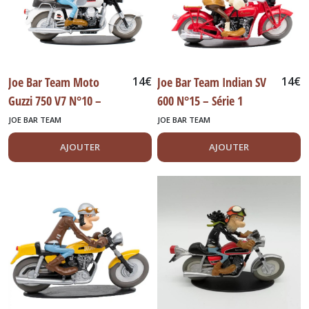
DetailCars
Max
(21)
Joe Bar Team Moto
14
€
Joe Bar Team Indian SV
14
€
Guzzi 750 V7 N°10 –
600 N°15 – Série 1
Dinky
Matchbox
Série 1
JOE BAR TEAM
JOE BAR TEAM
(24)
AJOUTER
AJOUTER
Eligor
(15)
Formule
1
&
Indy
(113)