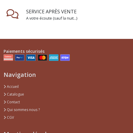
Spark
(83)
SERVICE APRÈS VENTE
A votre écoute (sauf la nuit...)
Vintage
Collector
Sans
Boite
(81)
Paiements sécurisés
Afficher
Navigation
les
résultats
Accueil
Catalogue
Contact
Qui sommes nous ?
CGV