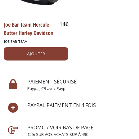
Solido
Age
d'Or
(127)
Joe Bar Team Hercule
14
€
Butter Harley Davidson
Toutes
1340
JOE BAR TEAM
Marques
(24)
AJOUTER
Utilitaires
(111)
PAIEMENT SÉCURISÉ
Paypal, CB avec Paypal...
Vanguards
(20)
PAYPAL PAIEMENT EN 4 FOIS
Vitesse
Schuco
PROMO / VOIR BAS DE PAGE
Ixo
15% SUR VOS ACHATS SUP À 49€
Trofeu