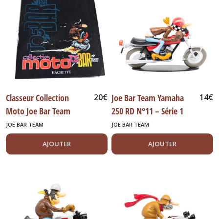
Box
Bang
Best
Art
Top
Model
(90)
Brumm
+
Classeur Collection
20
€
Joe Bar Team Yamaha
14
€
F1
Moto Joe Bar Team
250 RD N°11 – Série 1
+
GT
Hachette numéros 1 à
JOE BAR TEAM
JOE BAR TEAM
(36)
23
AJOUTER
AJOUTER
Camions
(38)
Corgi
Lledo
(28)