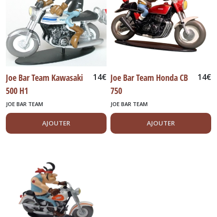
Publicitaires
(112)
Quiralu
(14)
Joe Bar Team Kawasaki
14
€
Joe Bar Team Honda CB
14
€
Rallye
500 H1
750
(26)
JOE BAR TEAM
JOE BAR TEAM
Rio
AJOUTER
AJOUTER
Eagle
(10)
Solido
&
Verem
(57)