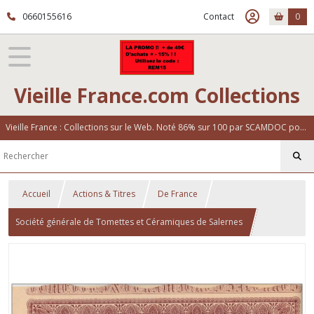
0660155616
Contact
0
Vieille France.com Collections
Vieille France : Collections sur le Web. Noté 86% sur 100 par SCAMDOC pour notre fiabilité
Accueil
Actions & Titres
De France
Société générale de Tomettes et Céramiques de Salernes