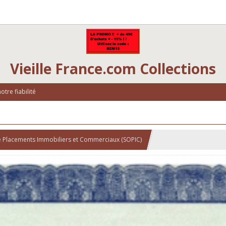
Vieille France.com Collections
tre fiabilité
de Placements Immobiliers et Commerciaux (SOPIC)