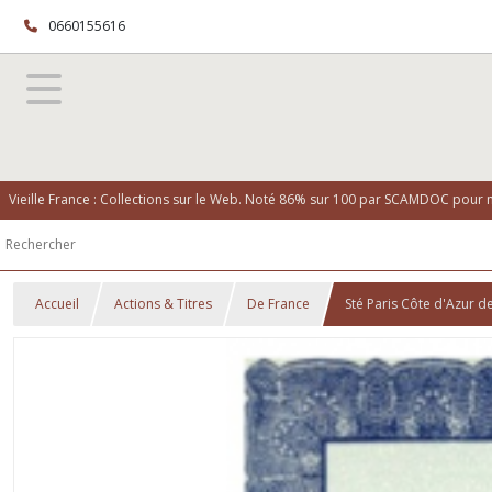
0660155616
Vieille France : Collections sur le Web. Noté 86% sur 100 par SCAMDOC pour no
Accueil
Actions & Titres
De France
Sté Paris Côte d'Azur 