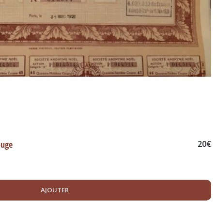
ouge
20
€
AJOUTER