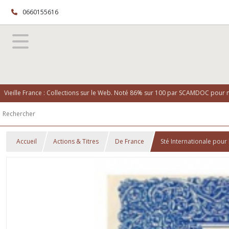
0660155616
Vieille France : Collections sur le Web. Noté 86% sur 100 par SCAMDOC pour no
Accueil
Actions & Titres
De France
Sté Internationale pour 