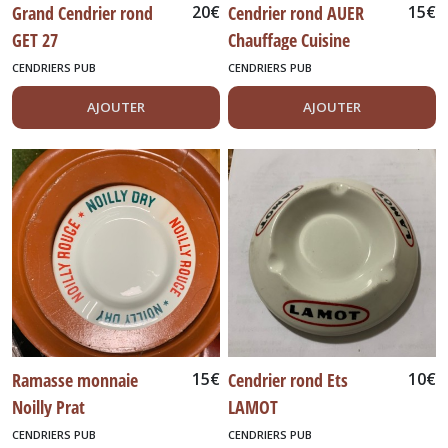
Grand Cendrier rond
20
€
Cendrier rond AUER
15
€
GET 27
Chauffage Cuisine
Eclairage
CENDRIERS PUB
CENDRIERS PUB
AJOUTER
AJOUTER
Ramasse monnaie
15
€
Cendrier rond Ets
10
€
Noilly Prat
LAMOT
CENDRIERS PUB
CENDRIERS PUB