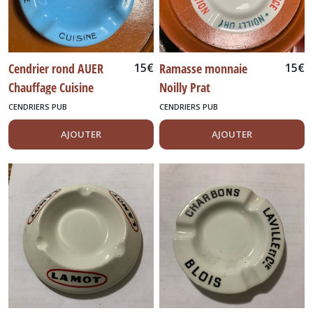
Cendrier rond AUER
15
€
Ramasse monnaie
15
€
Chauffage Cuisine
Noilly Prat
Eclairage
CENDRIERS PUB
CENDRIERS PUB
AJOUTER
AJOUTER