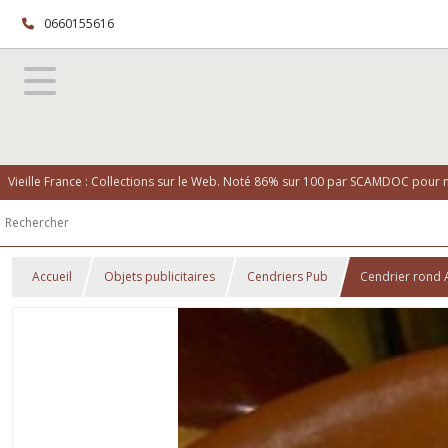
0660155616
Vieille France : Collections sur le Web. Noté 86% sur 100 par SCAMDOC pour no
Accueil
Objets publicitaires
Cendriers Pub
Cendrier rond 