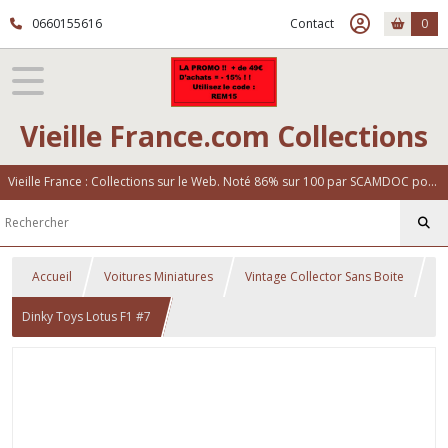
0660155616
Contact
0
Vieille France.com Collections
Vieille France : Collections sur le Web. Noté 86% sur 100 par SCAMDOC pour notre fiabilité
Accueil
Voitures Miniatures
Vintage Collector Sans Boite
Dinky Toys Lotus F1 #7