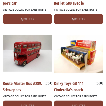
Joe's car
Berliet G80 avec le
crochet
VINTAGE COLLECTOR SANS BOITE
VINTAGE COLLECTOR SANS BOITE
AJOUTER
AJOUTER
Route Master Bus #289.
35
€
Dinky Toys GB 111
50
€
Schweppes
Cinderella's coach
carrosse de Cendrillon
VINTAGE COLLECTOR SANS BOITE
VINTAGE COLLECTOR SANS BOITE
AJOUTER
AJOUTER