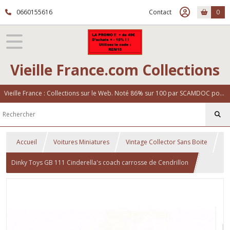
0660155616
Contact
0
Vieille France.com Collections
Vieille France : Collections sur le Web. Noté 86% sur 100 par SCAMDOC pour notre fiabilité
Accueil
Voitures Miniatures
Vintage Collector Sans Boite
Dinky Toys GB 111 Cinderella's coach carrosse de Cendrillon