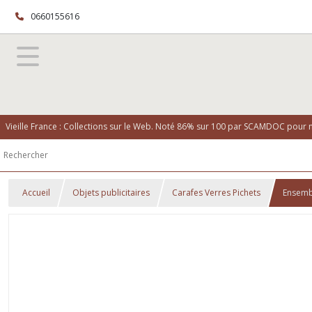
0660155616
Vieille France : Collections sur le Web. Noté 86% sur 100 par SCAMDOC pour no
Accueil
Objets publicitaires
Carafes Verres Pichets
Ensemb