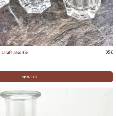
 carafe assortie
35
€
AJOUTER