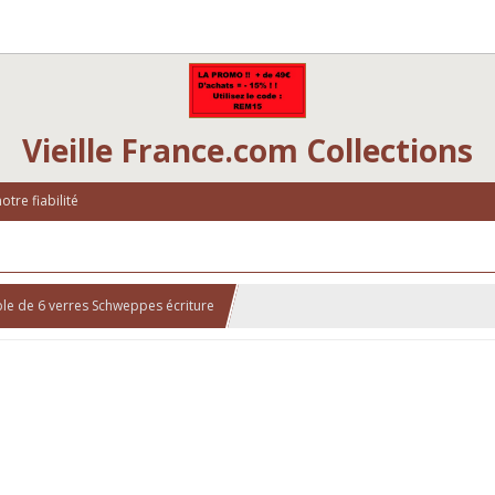
Vieille France.com Collections
tre fiabilité
le de 6 verres Schweppes écriture