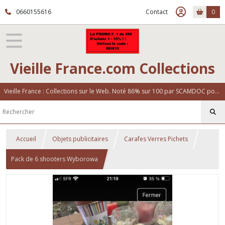
0660155616
Contact
0
Vieille France.com Collections
Vieille France : Collections sur le Web. Noté 86% sur 100 par SCAMDOC pour notre fiabilité
Accueil
Objets publicitaires
Carafes Verres Pichets
Pack de 6 shooters Wyborowa