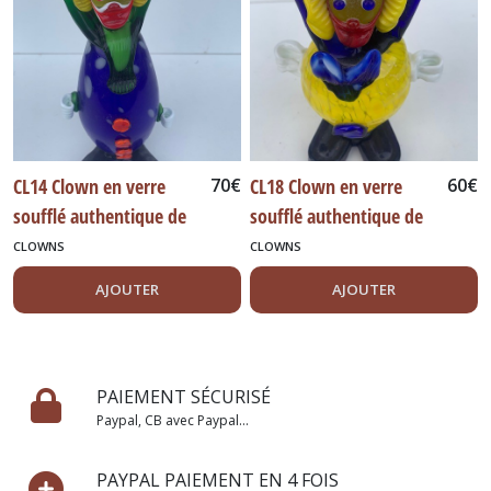
CL14 Clown en verre
70
€
CL18 Clown en verre
60
€
soufflé authentique de
soufflé authentique de
Murano Italie 27 cm
Murano Italie 18 cm
CLOWNS
CLOWNS
AJOUTER
AJOUTER
PAIEMENT SÉCURISÉ
Paypal, CB avec Paypal...
PAYPAL PAIEMENT EN 4 FOIS