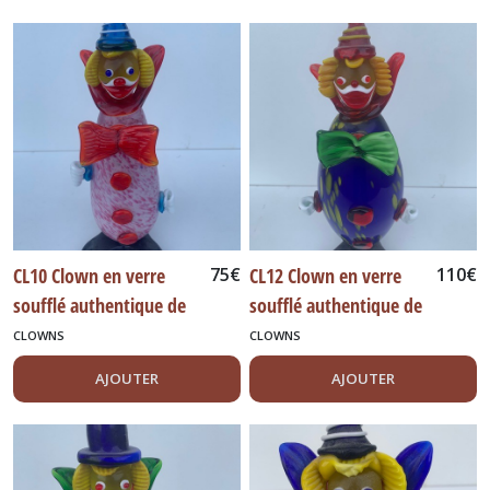
CL10 Clown en verre
75
€
CL12 Clown en verre
110
€
soufflé authentique de
soufflé authentique de
Murano Italie
Murano Italie 35 cm
CLOWNS
CLOWNS
AJOUTER
AJOUTER