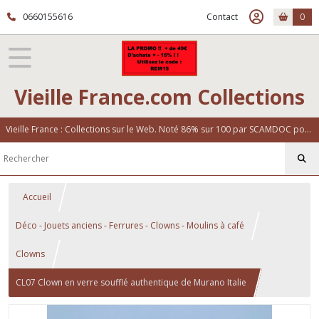
0660155616
Contact
0
Vieille France.com Collections
Vieille France : Collections sur le Web. Noté 86% sur 100 par SCAMDOC pour notre fiabilité
Accueil
Déco - Jouets anciens - Ferrures - Clowns - Moulins à café
Clowns
CL07 Clown en verre soufflé authentique de Murano Italie