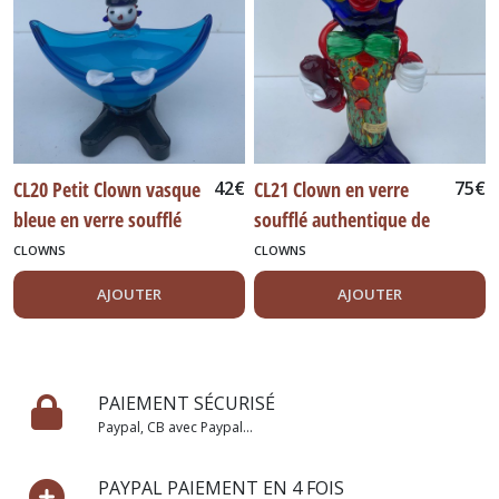
CL20 Petit Clown vasque
42
€
CL21 Clown en verre
75
€
bleue en verre soufflé
soufflé authentique de
authentique de Murano
Murano Italie 26 cm
CLOWNS
CLOWNS
Italie
AJOUTER
AJOUTER
PAIEMENT SÉCURISÉ
Paypal, CB avec Paypal...
PAYPAL PAIEMENT EN 4 FOIS