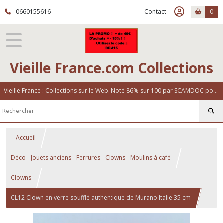
0660155616
Contact
0
Vieille France.com Collections
Vieille France : Collections sur le Web. Noté 86% sur 100 par SCAMDOC pour notre fiabilité
Accueil
Déco - Jouets anciens - Ferrures - Clowns - Moulins à café
Clowns
CL12 Clown en verre soufflé authentique de Murano Italie 35 cm