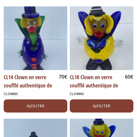
CL14 Clown en verre
70
€
CL18 Clown en verre
60
€
soufflé authentique de
soufflé authentique de
Murano Italie 27 cm
Murano Italie 18 cm
CLOWNS
CLOWNS
AJOUTER
AJOUTER