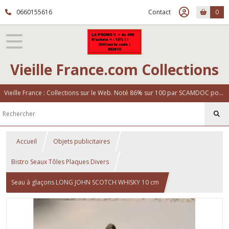
0660155616
Contact
0
Vieille France.com Collections
Vieille France : Collections sur le Web. Noté 86% sur 100 par SCAMDOC pour notre fiabilité
Accueil
Objets publicitaires
Bistro Seaux Tôles Plaques Divers
Seau à glaçons LONG JOHN SCOTCH WHISKY 10 cm