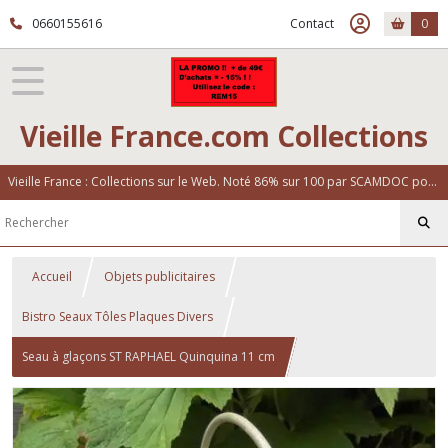
0660155616
Contact
0
Vieille France.com Collections
Vieille France : Collections sur le Web. Noté 86% sur 100 par SCAMDOC pour notre fiabilité
Accueil
Objets publicitaires
Bistro Seaux Tôles Plaques Divers
Seau à glaçons ST RAPHAEL Quinquina 11 cm