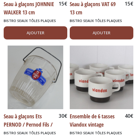
Seau à glaçons JOHNNIE
15
€
Seau à glaçons VAT 69
15
€
WALKER 13 cm
13 cm
BISTRO SEAUX TÔLES PLAQUES
BISTRO SEAUX TÔLES PLAQUES
DIVERS
DIVERS
AJOUTER
AJOUTER
Seau à glaçons Ets
30
€
Ensemble de 6 tasses
40
€
PERNOD / Pernod Fils /
Viandox vintage
Pernod 45 12 cm
BISTRO SEAUX TÔLES PLAQUES
BISTRO SEAUX TÔLES PLAQUES