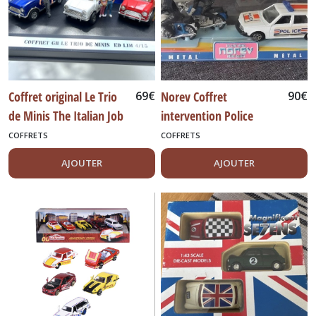
Coffret original Le Trio
69
€
Norev Coffret
90
€
de Minis The Italian Job
intervention Police
en édition limitée
Renault 18 break avec
COFFRETS
COFFRETS
motards
AJOUTER
AJOUTER