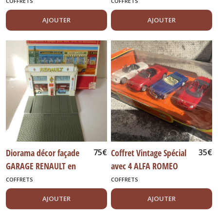
Renault 5 Talbot Horizon
COFFRETS
COFFRETS
Citroen Visa
AJOUTER
AJOUTER
Diorama décor façade
75
€
Coffret Vintage Spécial
35
€
GARAGE RENAULT en
avec 4 ALFA ROMEO
Boite Norev vintage
COFFRETS
COFFRETS
AJOUTER
AJOUTER