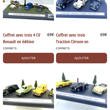
Coffret avec trois 4 CV
69
€
Coffret avec trois
69
€
Renault en édition
Traction Citroen en
limitée.
édition limitée.
COFFRETS
COFFRETS
AJOUTER
AJOUTER