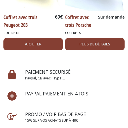
Coffret avec trois
69
€
Coffret avec
Sur demande
Peugeot 203
trois Porsche
commerciale en édition
356 en édition
COFFRETS
COFFRETS
limitée.
limitée. / Série
AJOUTER
PLUS DE DÉTAILS
épuisée
PAIEMENT SÉCURISÉ
Paypal, CB avec Paypal...
PAYPAL PAIEMENT EN 4 FOIS
PROMO / VOIR BAS DE PAGE
15% SUR VOS ACHATS SUP À 49€