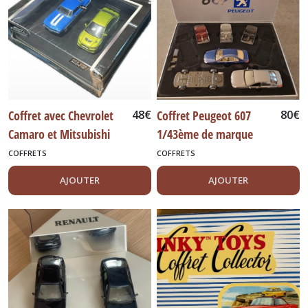
Coffret avec Chevrolet
48
€
Coffret Peugeot 607
80
€
Camaro et Mitsubishi
1/43ème de marque
Lancer ‘Fast and
Norev.
COFFRETS
COFFRETS
Furious’
AJOUTER
AJOUTER