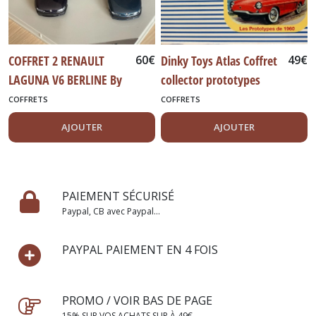
COFFRET 2 RENAULT
60
€
Dinky Toys Atlas Coffret
49
€
LAGUNA V6 BERLINE By
collector prototypes
Vitesse
années 1960 -
COFFRETS
COFFRETS
AJOUTER
AJOUTER
PAIEMENT SÉCURISÉ
Paypal, CB avec Paypal...
PAYPAL PAIEMENT EN 4 FOIS
PROMO / VOIR BAS DE PAGE
15% SUR VOS ACHATS SUP À 49€