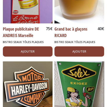
Plaque publicitaire DE
75
€
Grand bac à glaçons
40
€
ANDREIS Marseille
RICARD
JUPITER relief Jamais
BISTRO SEAUX TÔLES PLAQUES
BISTRO SEAUX TÔLES PLAQUES
DIVERS
DIVERS
posée JOVLAC
AJOUTER
AJOUTER