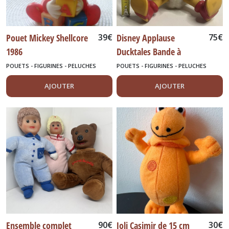
Pouet Mickey Shellcore
39
€
Disney Applause
75
€
1986
Ducktales Bande à
Picsou - Vintage
POUETS - FIGURINES - PELUCHES
POUETS - FIGURINES - PELUCHES
AJOUTER
AJOUTER
Ensemble complet
90
€
Joli Casimir de 15 cm
30
€