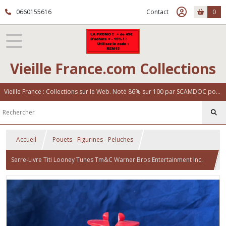
0660155616
Contact
0
Vieille France.com Collections
Vieille France : Collections sur le Web. Noté 86% sur 100 par SCAMDOC pour notre fiabilité
Accueil
Pouets - Figurines - Peluches
Serre-Livre Titi Looney Tunes Tm&C Warner Bros Entertainment Inc.
(S04)