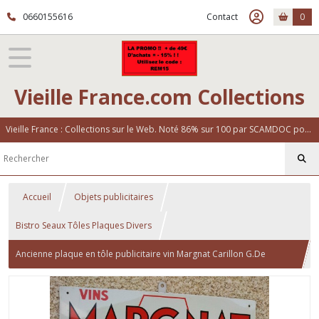
0660155616
Contact
0
Vieille France.com Collections
Vieille France : Collections sur le Web. Noté 86% sur 100 par SCAMDOC pour notre fiabilité
Accueil
Objets publicitaires
Bistro Seaux Tôles Plaques Divers
Ancienne plaque en tôle publicitaire vin Margnat Carillon G.De
Andreis Marseille