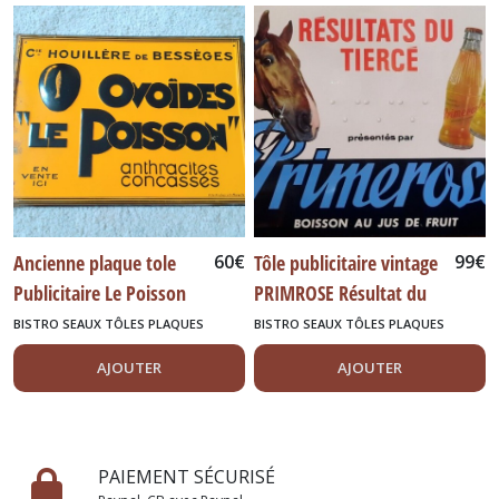
Ancienne plaque tole
60
€
Tôle publicitaire vintage
99
€
Publicitaire Le Poisson
PRIMROSE Résultat du
Ovoides Plaque Emaillée
tiercé
BISTRO SEAUX TÔLES PLAQUES
BISTRO SEAUX TÔLES PLAQUES
DIVERS
DIVERS
AJOUTER
AJOUTER
PAIEMENT SÉCURISÉ