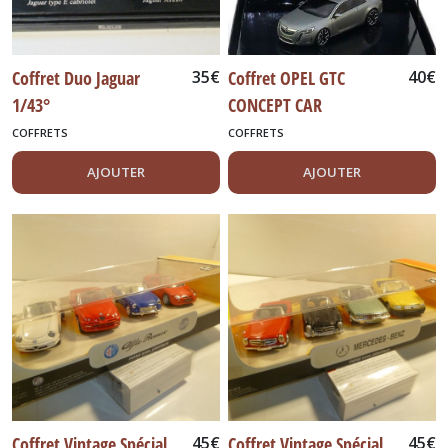
Coffret Duo Jaguar
35
€
Coffret OPEL GTC
40
€
1/43°
CONCEPT CAR
AUTOSALON GENEVE
COFFRETS
COFFRETS
2007
AJOUTER
AJOUTER
Coffret Vintage Spécial
45
€
Coffret Vintage Spécial
45
€