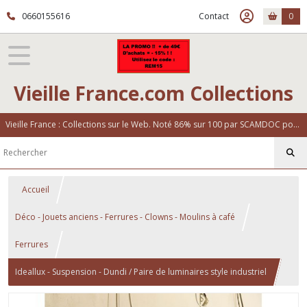
0660155616
Contact
0
Vieille France.com Collections
Vieille France : Collections sur le Web. Noté 86% sur 100 par SCAMDOC pour notre fiabilité
Accueil
Déco - Jouets anciens - Ferrures - Clowns - Moulins à café
Ferrures
Ideallux - Suspension - Dundi / Paire de luminaires style industriel