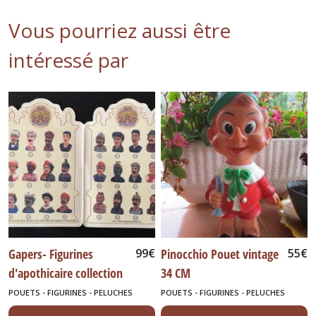
Vous pourriez aussi être
intéressé par
Gapers- Figurines
99
€
Pinocchio Pouet vintage
55
€
d'apothicaire collection
34 CM
Golden Gaper-
POUETS - FIGURINES - PELUCHES
POUETS - FIGURINES - PELUCHES