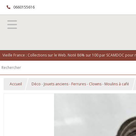
0660155616
Vieille France : Collections sur le Web. Noté 86% sur 100 par SCAMDOC pour no
Accueil
Déco - Jouets anciens - Ferrures - Clowns - Moulins à café