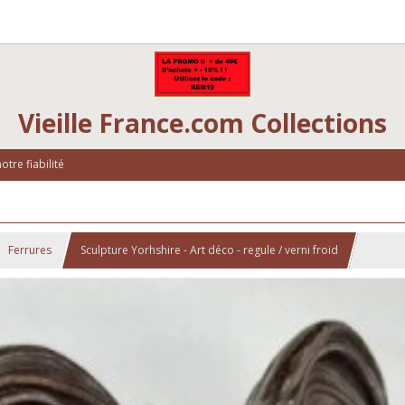
Vieille France.com Collections
tre fiabilité
Ferrures
Sculpture Yorhshire - Art déco - regule / verni froid