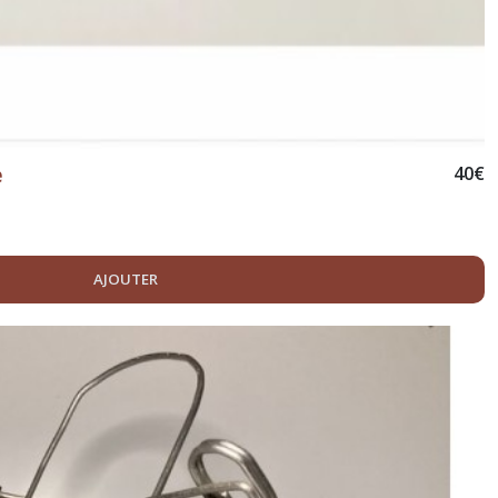
e
40
€
AJOUTER