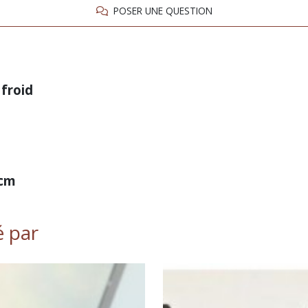
POSER UNE QUESTION
 froid
 cm
é par