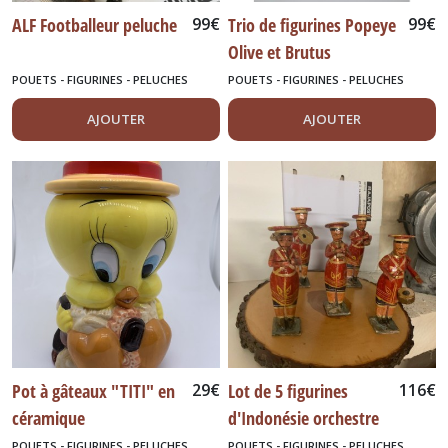
ALF Footballeur peluche
99
€
Trio de figurines Popeye
99
€
Olive et Brutus
POUETS - FIGURINES - PELUCHES
POUETS - FIGURINES - PELUCHES
AJOUTER
AJOUTER
Pot à gâteaux "TITI" en
29
€
Lot de 5 figurines
116
€
céramique
d'Indonésie orchestre
POUETS - FIGURINES - PELUCHES
POUETS - FIGURINES - PELUCHES