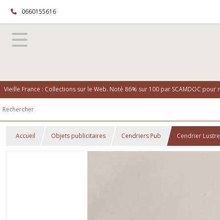
0660155616
Vieille France : Collections sur le Web. Noté 86% sur 100 par SCAMDOC pour no
Accueil
Objets publicitaires
Cendriers Pub
Cendrier Lustre