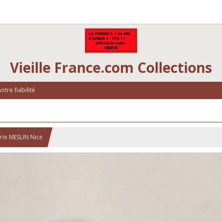
Vieille France.com Collections
tre fiabilité
rie MESLIN Nice