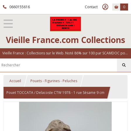
0660155616
Contact
0
Vieille France.com Collections
Vieille France : Collections sur le Web. Noté 86% sur 100 par SCAMDOC pour notre fiabilité
Accueil
Pouets - Figurines - Peluches
Pouet TOCCATA / Delacoste CTW 1978 - 1 rue Sésame 9 cm