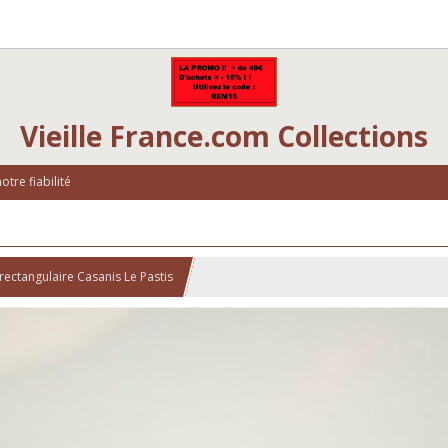
Vieille France.com Collections
tre fiabilité
rectangulaire Casanis Le Pastis