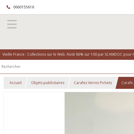
0660155616
Vieille France : Collections sur le Web. Noté 86% sur 100 par SCAMDOC pour no
Accueil
Objets publicitaires
Carafes Verres Pichets
Carafe 