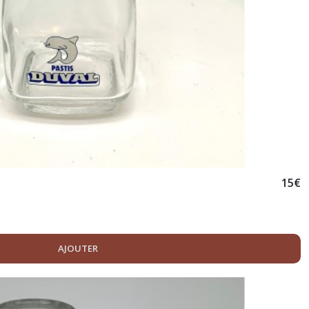
15
€
AJOUTER