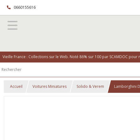
0660155616
Vieille France : Collections sur le Web. Noté 86% sur 100 par SCAMDOC pour no
Accueil
Voitures Miniatures
Solido & Verem
Lamborghini D