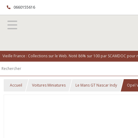
0660155616
Vieille France : Collections sur le Web. Noté 86% sur 100 par SCAMDOC pour no
Accueil
Voitures Miniatures
Le Mans GT Nascar Indy
Opel 