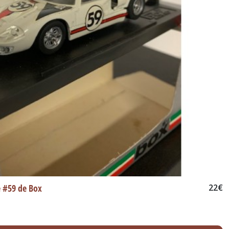
e #59 de Box
22
€