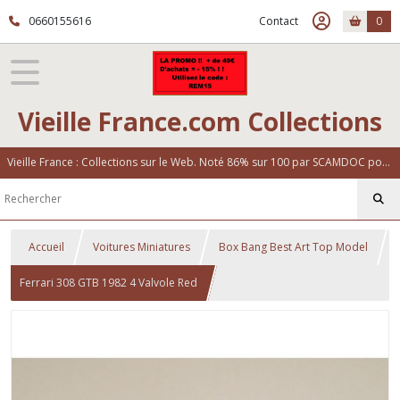
0660155616
Contact
0
Vieille France.com Collections
Vieille France : Collections sur le Web. Noté 86% sur 100 par SCAMDOC pour notre fiabilité
Accueil
Voitures Miniatures
Box Bang Best Art Top Model
Ferrari 308 GTB 1982 4 Valvole Red