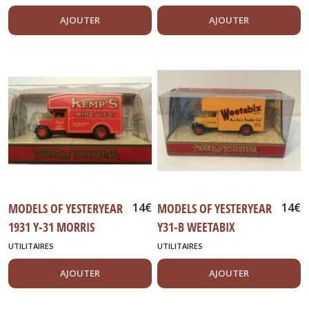
AJOUTER
AJOUTER
MODELS OF YESTERYEAR
14
€
MODELS OF YESTERYEAR
14
€
1931 Y-31 MORRIS
Y31-B WEETABIX
COURIER VAN
MORRIS COURIER VAN
UTILITAIRES
UTILITAIRES
AJOUTER
AJOUTER