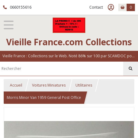
0660155616
Contact
0
Vieille France.com Collections
Vieille France : Collections sur le Web. Noté 86% sur 100 par SCAMDOC pour notre fiabilité
Accueil
Voitures Miniatures
Utilitaires
Morris Minor Van 1959 General Post Office