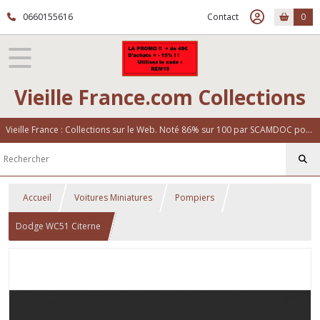
0660155616
Contact
0
Vieille France.com Collections
Vieille France : Collections sur le Web. Noté 86% sur 100 par SCAMDOC pour notre fiabilité
Accueil
Voitures Miniatures
Pompiers
Dodge WC51 Citerne