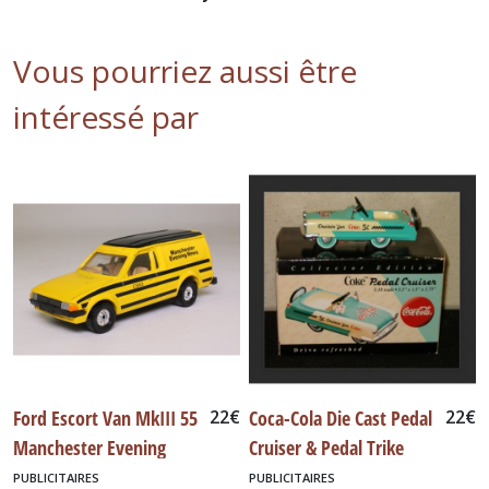
Vous pourriez aussi être
intéressé par
Ford Escort Van MkIII 55
22
€
Coca-Cola Die Cast Pedal
22
€
Manchester Evening
Cruiser & Pedal Trike
News
PUBLICITAIRES
PUBLICITAIRES