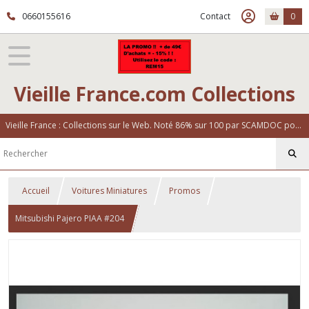
0660155616
Contact
0
Vieille France.com Collections
Vieille France : Collections sur le Web. Noté 86% sur 100 par SCAMDOC pour notre fiabilité
Accueil
Voitures Miniatures
Promos
Mitsubishi Pajero PIAA #204