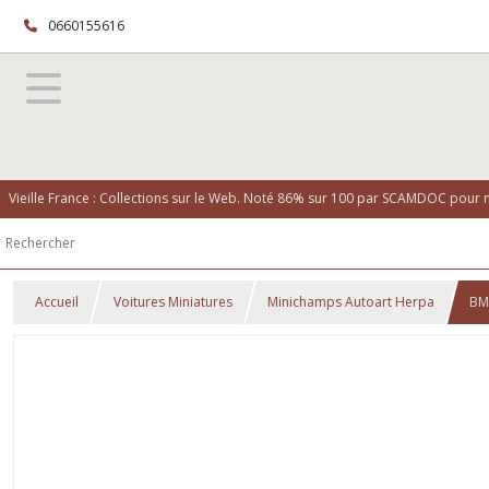
0660155616
Vieille France : Collections sur le Web. Noté 86% sur 100 par SCAMDOC pour no
Accueil
Voitures Miniatures
Minichamps Autoart Herpa
BM