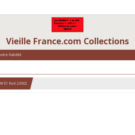
Vieille France.com Collections
tre fiabilité
W E1 Red 23002