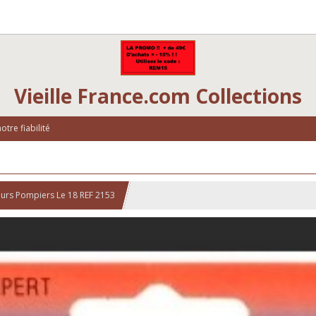
Vieille France.com Collections
tre fiabilité
urs Pompiers Le 18 REF 2153