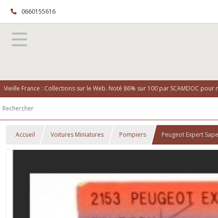
0660155616
Vieille France : Collections sur le Web. Noté 86% sur 100 par SCAMDOC pour no
Accueil
Voitures Miniatures
Pompiers
Peugeot Expert Sape