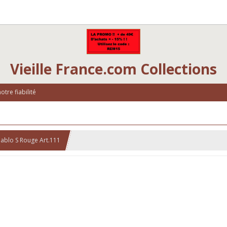
Vieille France.com Collections
tre fiabilité
ablo S Rouge Art.111