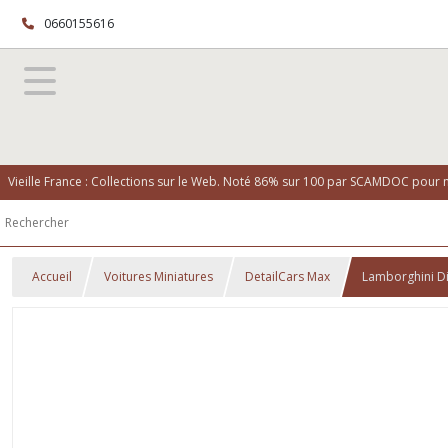
0660155616
Vieille France : Collections sur le Web. Noté 86% sur 100 par SCAMDOC pour no
Accueil
Voitures Miniatures
DetailCars Max
Lamborghini Di