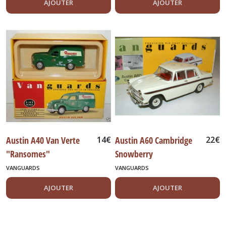
AJOUTER
AJOUTER
Austin A40 Van Verte
14
€
Austin A60 Cambridge
22
€
"Ransomes"
Snowberry
White/Maroon
VANGUARDS
VANGUARDS
AJOUTER
AJOUTER