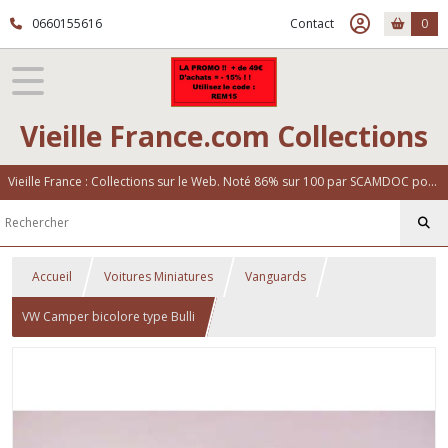
0660155616
Contact
0
Vieille France.com Collections
Vieille France : Collections sur le Web. Noté 86% sur 100 par SCAMDOC pour notre fiabilité
Accueil
Voitures Miniatures
Vanguards
VW Camper bicolore type Bulli